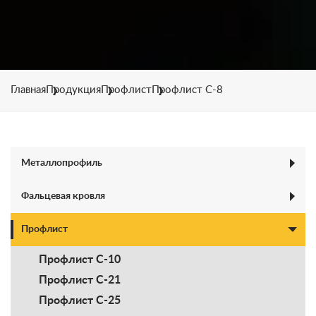
Главная
Продукция
Профлист
Профлист C-8
Металлопрофиль
Монтеррей
Фальцевая кровля
Каскад
Профлист
Профлист C-10
Профлист C-21
Профлист C-25