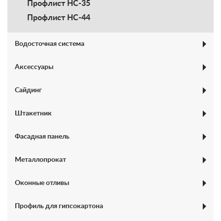
Профлист НC-35
Профлист НС-44
Водосточная система
Полукруглые
Аксессуары
Прямоугольные
Сайдинг
Комбинированные
Полукруглые старого образца, диаметр
Плоский
Штакетник
120/130/150
Корабельная доска
Металлоштакетник
Фасадная панель
Блок-Хаус
Штакетник фигурный
Евробрус
Металлопрокат
Штакетник полукруглый
Доборные элементы для сайдинга
Профильная труба в Липецке
Оконные отливы
Гладкий лист
Профиль для гипсокартона